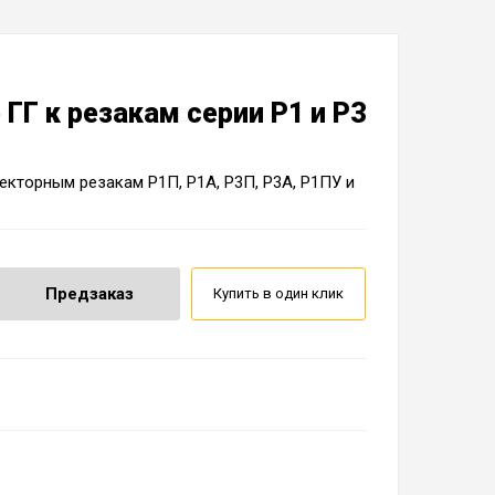
 ГГ к резакам серии Р1 и Р3
жекторным резакам Р1П, Р1А, Р3П, Р3А, Р1ПУ и
Предзаказ
Купить в один клик