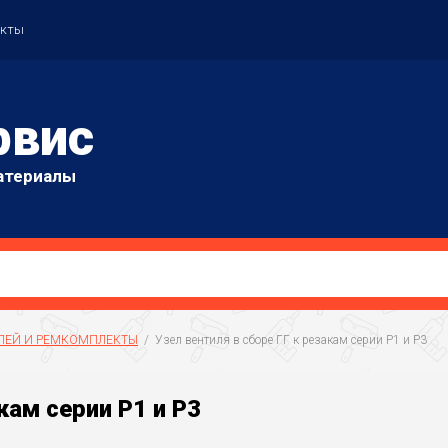
акты
рвис
атериалы
ЛЕЙ И РЕМКОМПЛЕКТЫ
  /  Узел вентиля в сборе ГГ к резакам серии Р1 и Р3
кам серии Р1 и Р3