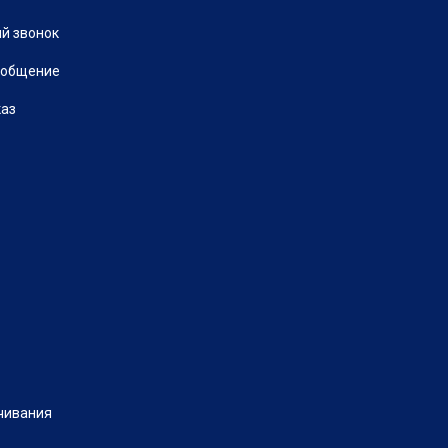
й звонок
ообщение
каз
чивания