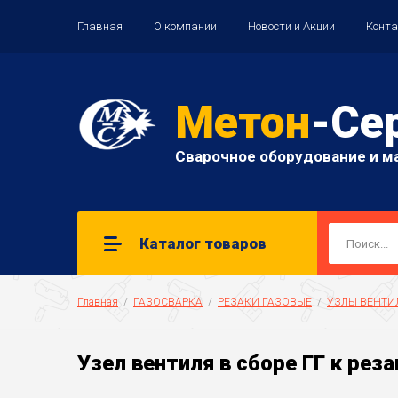
Главная
О компании
Новости и Акции
Конт
Метон
-Се
Сварочное оборудование и м
Каталог товаров
Главная
  /  
ГАЗОСВАРКА
  /  
РЕЗАКИ ГАЗОВЫЕ
  /  
УЗЛЫ ВЕНТИ
Узел вентиля в сборе ГГ к реза