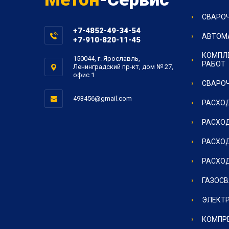
СВАРО
+7-4852-49-34-54
АВТОМ
+7-910-820-11-45
КОМПЛ
150044, г. Ярославль,
РАБОТ
Ленинградский пр-кт, дом № 27,
офис 1
СВАРОЧ
493456@gmail.com
РАСХОД
РАСХОД
РАСХОД
РАСХО
ГАЗОС
ЭЛЕКТ
КОМПР