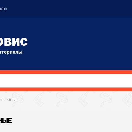
акты
рвис
атериалы
РОСЪЕМНЫЕ
НЫЕ