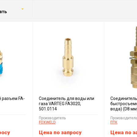
ать
 разъем FA-
Соединитель для воды или
Соединител
газа VARTEG FA3020,
быстросъемн
501.0114
вода) (D8 мм
Производитель
Производител
FOXWELD
ПТК
росу
Цена по запросу
Цена по з