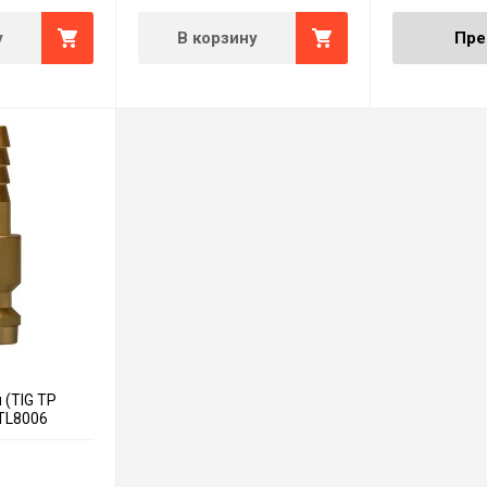
у
В корзину
Пре
(TIG TP
ATL8006