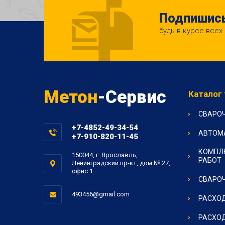
Подпишись
будь в курсе всех
Метон
-Сервис
Каталог
СВАРО
+7-4852-49-34-54
АВТОМ
+7-910-820-11-45
КОМПЛ
150044, г. Ярославль,
РАБОТ
Ленинградский пр-кт, дом № 27,
офис 1
СВАРОЧ
493456@gmail.com
РАСХОД
РАСХОД