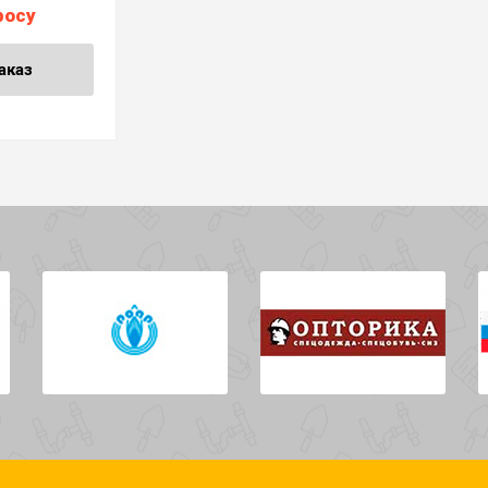
росу
аказ