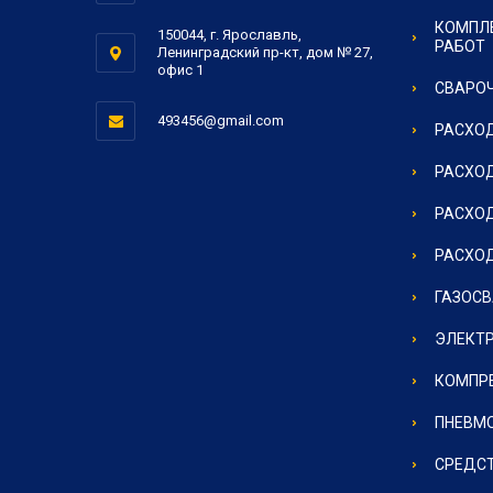
КОМПЛ
150044, г. Ярославль,
РАБОТ
Ленинградский пр-кт, дом № 27,
офис 1
СВАРОЧ
493456@gmail.com
РАСХОД
РАСХОД
РАСХОД
РАСХО
ГАЗОС
ЭЛЕКТ
КОМПР
ПНЕВМ
СРЕДС