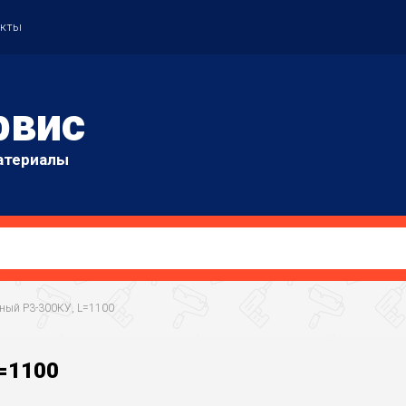
акты
рвис
атериалы
ённый Р3-300КУ, L=1100
L=1100