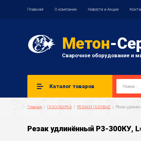
Главная
О компании
Новости и Акции
Конт
Метон
-Се
Сварочное оборудование и м
Каталог товаров
Главная
  /  
ГАЗОСВАРКА
  /  
РЕЗАКИ ГАЗОВЫЕ
  /  Резак удлин
Резак удлинённый Р3-300КУ, 