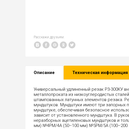
Расскажи друзьям:
Описание
Техническая информация
Универсальный удлиненный резак Р3-300КУ вн
металлопроката из низкоуглеродистых сталей
штампованных латунных элементов резака. Ре
мундштуков. Мундштуки имеют три запорных 
мундштуке, обеспечивая безопасное использ
зависит от установленного мундштука. В рук
неразборных ацетиленовых мундштуков и тол
мм) №4PM/4А (50–100 мм) №5PM/5А (100–200 м