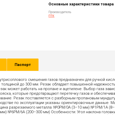
Основные характеристики товара
Производитель
ПТК
Паспорт
утрисоплового смешения газов предназначен для ручной кисл
 толщиной до 300 мм. Резак обладает повышенной надежность
зак может работать на пропане и ацетилене. Выбор газа зави
пояска, которые предотвращают перетечку газов и обеспечив
ование. Резак поставляется c разборным пропановым мундшту
оводстве по эксплуатации указаны ориентировочные данные. 
щина разрезаемого металла: №0PM/0А (3–10 мм) №1PM/1А (8–
м) №6PM/6А (200–300 мм) Особенности: Угол наклона головки 