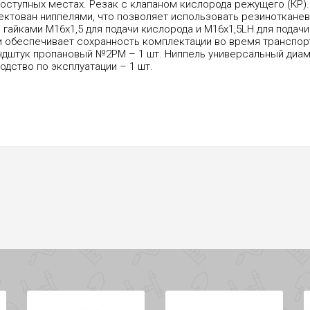
оступных местах. Резак с клапаном кислорода режущего (КР).
ектован ниппелями, что позволяет использовать резинотканев
гайками M16х1,5 для подачи кислорода и M16х1,5LH для подачи
 и обеспечивает сохранность комплектации во время транспорт
ундштук пропановый №2PM – 1 шт. Ниппель универсальный диаме
водство по эксплуатации – 1 шт.