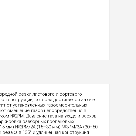
ородной резки листового и сортового
ю конструкции, которая достигается за счет
сит от установленных газосмесительных
ают смешение газов непосредственно в
ком №2PM. Давление газа на входе и расход
Маркировка разборных пропановых/
15 мм) №2PM/2А (15–30 мм) №3PM/3А (30–50
резака в 135° и удлиненная конструкция