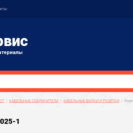
акты
рвис
атериалы
ОТ
  /  
КАБЕЛЬНЫЕ СОЕДИНИТЕЛИ
  /  
КАБЕЛЬНЫЕ ВИЛКИ И РОЗЕТКИ
  /  Роз
1025-1