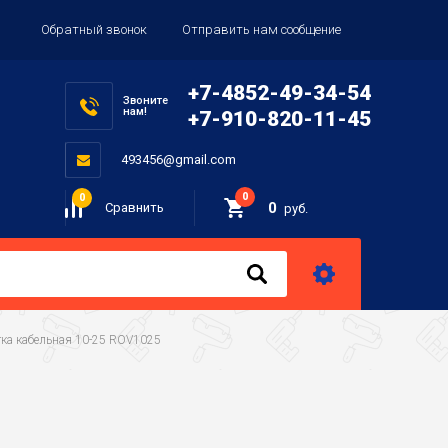
Обратный звонок
Отправить нам сообщение
+7-4852-49-34-54
Звоните
нам!
+7-910-820-11-45
493456@gmail.com
0
0
0
Сравнить
руб.
етка кабельная 10-25 ROV1025