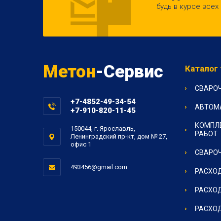
будь в курсе всех
Метон
-Сервис
Каталог
СВАРО
+7-4852-49-34-54
АВТОМ
+7-910-820-11-45
КОМПЛ
150044, г. Ярославль,
РАБОТ
Ленинградский пр-кт, дом № 27,
офис 1
СВАРОЧ
493456@gmail.com
РАСХОД
РАСХОД
РАСХОД