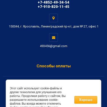
+7-4852-49-34-54
+7-910-820-11-45
150044, г. Ярославль, Ленинградский пр-кт, дом № 27, офис 1
493456@gmail.com
Способы оплаты
Copyright © 2019 - 2026 Метон-Сервис
Этот сайт использует cookie-файлы и
другие технологии для улучшения его
создать интернет магазин
в megagroup.ru
работы. Продолжая работу с сайтом, Вы
Хорошо
разрешаете использование cookie-
файлов. Вы всегда можете отключить