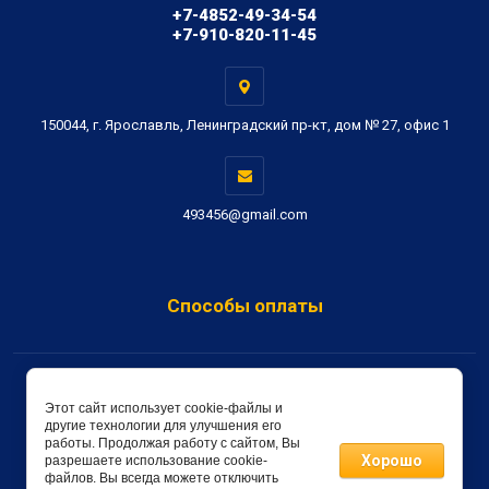
+7-4852-49-34-54
+7-910-820-11-45
150044, г. Ярославль, Ленинградский пр-кт, дом № 27, офис 1
493456@gmail.com
Способы оплаты
Copyright © 2019 - 2026 Метон-Сервис
Этот сайт использует cookie-файлы и
другие технологии для улучшения его
создать интернет магазин
в megagroup.ru
работы. Продолжая работу с сайтом, Вы
Хорошо
разрешаете использование cookie-
файлов. Вы всегда можете отключить