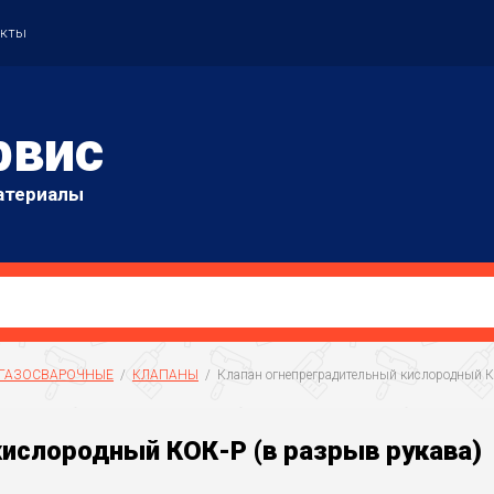
акты
рвис
атериалы
 ГАЗОСВАРОЧНЫЕ
  /  
КЛАПАНЫ
  /  Клапан огнепреградительный кислородный 
ислородный КОК-Р (в разрыв рукава)