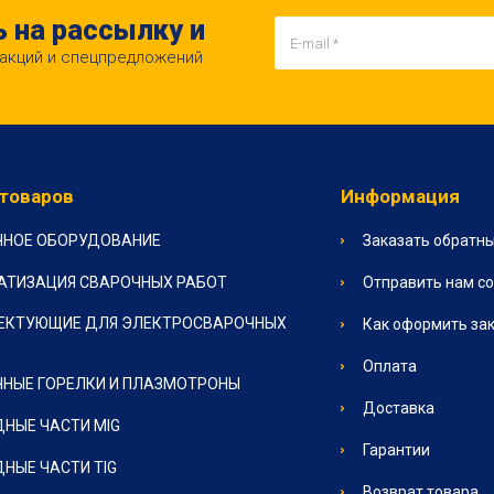
 на рассылку и
 акций и спецпредложений
 товаров
Информация
ЧНОЕ ОБОРУДОВАНИЕ
Заказать обратны
АТИЗАЦИЯ СВАРОЧНЫХ РАБОТ
Отправить нам с
ЕКТУЮЩИЕ ДЛЯ ЭЛЕКТРОСВАРОЧНЫХ
Как оформить за
Оплата
НЫЕ ГОРЕЛКИ И ПЛАЗМОТРОНЫ
Доставка
НЫЕ ЧАСТИ MIG
Гарантии
НЫЕ ЧАСТИ TIG
Возврат товара