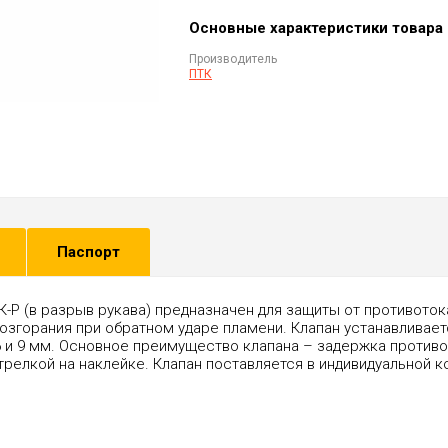
Основные характеристики товара
Производитель
ПТК
Паспорт
Р (в разрыв рукава) предназначен для защиты от противотока
возгорания при обратном ударе пламени. Клапан устанавливает
и 9 мм. Основное преимущество клапана – задержка противото
трелкой на наклейке. Клапан поставляется в индивидуальной к