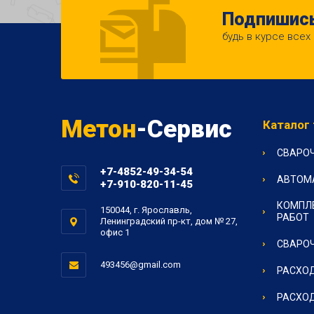
Подпишись
будь в курсе всех
Метон
-Сервис
Каталог
СВАРО
+7-4852-49-34-54
АВТОМ
+7-910-820-11-45
КОМПЛ
150044, г. Ярославль,
РАБОТ
Ленинградский пр-кт, дом № 27,
офис 1
СВАРОЧ
493456@gmail.com
РАСХОД
РАСХОД