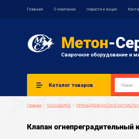
Главная
О компании
Новости и Акции
Конт
Метон
-Се
Сварочное оборудование и м
Каталог товаров
Главная
  /  
ГАЗОСВАРКА
  /  
ПРИНАДЛЕЖНОСТИ И ЗАПЧАСТИ
Клапан огнепреградительный к