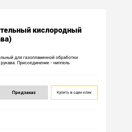
ительный кислородный
ава)
ельный для газопламенной обработки
 рукава. Присоединение - ниппель
Предзаказ
Купить в один клик