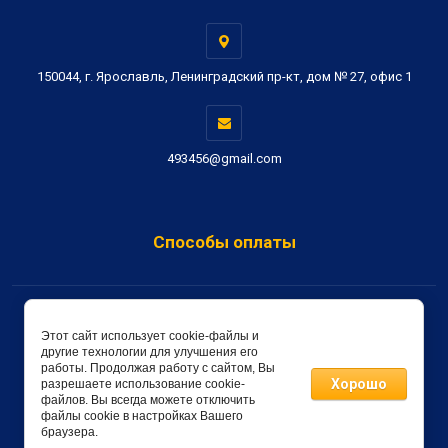
150044, г. Ярославль, Ленинградский пр-кт, дом № 27, офис 1
493456@gmail.com
Способы оплаты
Copyright © 2019 - 2026 Метон-Сервис
Этот сайт использует cookie-файлы и
другие технологии для улучшения его
создать интернет магазин
в megagroup.ru
работы. Продолжая работу с сайтом, Вы
Хорошо
разрешаете использование cookie-
файлов. Вы всегда можете отключить
файлы cookie в настройках Вашего
браузера.