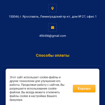
150044, г. Ярославль, Ленинградский пр-кт, дом № 27, офис 1
493456@gmail.com
Способы оплаты
Copyright © 2019 - 2026 Метон-Сервис
Этот сайт использует cookie-файлы и
другие технологии для улучшения его
создать интернет магазин
в megagroup.ru
работы. Продолжая работу с сайтом, Вы
Хорошо
разрешаете использование cookie-
файлов. Вы всегда можете отключить
файлы cookie в настройках Вашего
браузера.